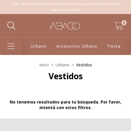
15% off en transferencia y efectivo si retirás por el local, en todas
nuestras prendas!
0
Urbano
Accesorios Urbano
Fiesta
Inicio
>
Urbano
>
Vestidos
Vestidos
No tenemos resultados para tu búsqueda. Por favor,
intentá con otros filtros.