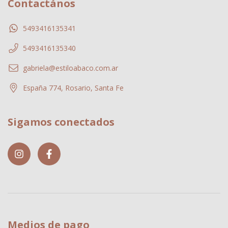
Contactános
5493416135341
5493416135340
gabriela@estiloabaco.com.ar
España 774, Rosario, Santa Fe
Sigamos conectados
Medios de pago