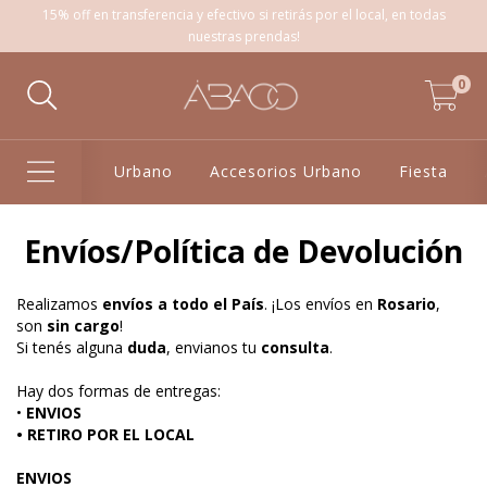
15% off en transferencia y efectivo si retirás por el local, en todas
nuestras prendas!
0
Urbano
Accesorios Urbano
Fiesta
Envíos/Política de Devolución
Realizamos
envíos a todo el País
. ¡Los envíos en
Rosario
,
son
sin cargo
!
Si tenés alguna
duda
, envianos tu
consulta
.
Hay dos formas de entregas:
•
ENVIOS
• RETIRO POR EL LOCAL
ENVIOS