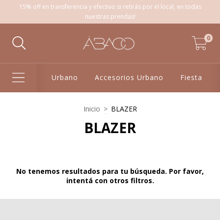
15% off en transferencia y efectivo si retirás por el local, en todas
nuestras prendas!
0
Urbano
Accesorios Urbano
Fiesta
Inicio
>
BLAZER
BLAZER
No tenemos resultados para tu búsqueda. Por favor,
intentá con otros filtros.