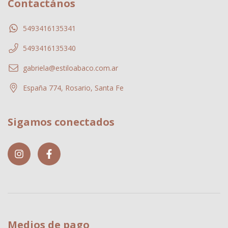
Contactános
5493416135341
5493416135340
gabriela@estiloabaco.com.ar
España 774, Rosario, Santa Fe
Sigamos conectados
Medios de pago